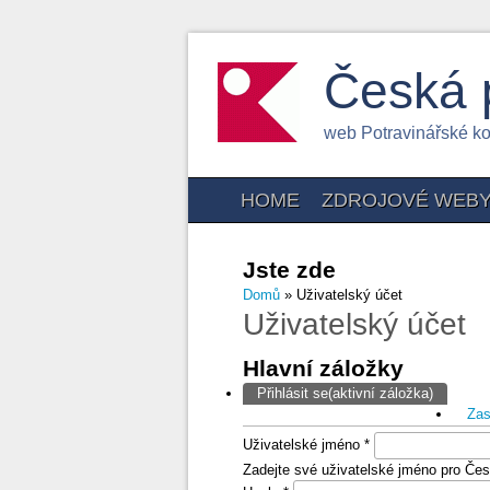
Česká 
web Potravinářské k
HOME
ZDROJOVÉ WEB
Jste zde
Domů
» Uživatelský účet
Uživatelský účet
Hlavní záložky
Přihlásit se
(aktivní záložka)
Zas
Uživatelské jméno
*
Zadejte své uživatelské jméno pro Čes