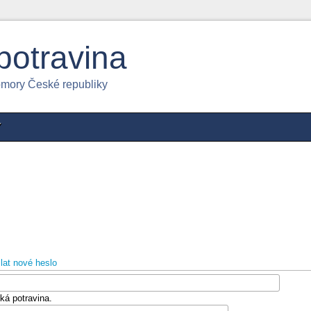
potravina
omory České republiky
Y
lat nové heslo
ká potravina.