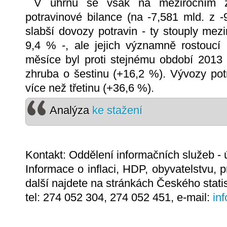
V úhrnu se však na meziročním zle
potravinové bilance (na -7,581 mld. z -
slabší dovozy potravin - ty stouply mezi
9,4 % -, ale jejich významně rostoucí 
měsíce byl proti stejnému období 2013 
zhruba o šestinu (+16,2 %). Vývozy po
více než třetinu (+36,6 %).
Analýza
ke stažení
Kontakt: Oddělení informačních služeb - 
Informace o inflaci, HDP, obyvatelstvu
další najdete na stránkách Českého stati
tel: 274 052 304, 274 052 451, e-mail:
in