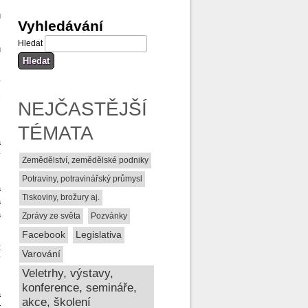
u
Vyhledávání
Hledat
u
v
l
NEJČASTĚJŠÍ
TÉMATA
,
a
v
Zemědělství, zemědělské podniky
Potraviny, potravinářský průmysl
a
Tiskoviny, brožury aj.
á
a
Zprávy ze světa
Pozvánky
Facebook
Legislativa
t
Varování
í
Veletrhy, výstavy,
konference, semináře,
a
akce, školení
r