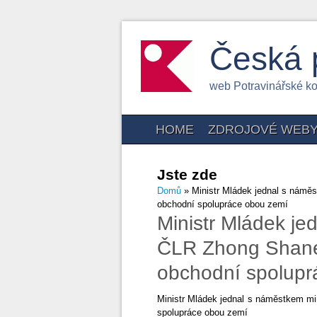
Česká 
web Potravinářské k
HOME
ZDROJOVÉ WEB
Jste zde
Domů
» Ministr Mládek jednal s námě
obchodní spolupráce obou zemí
Ministr Mládek j
ČLR Zhong Shanem
obchodní spolupr
Ministr Mládek jednal s náměstkem m
spolupráce obou zemí