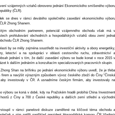
oživení vzájemných vztahů obnoveno jednání Ekonomického smíšeného výbor
epubliky (ČLR).
dek se dnes v rámci devátého společného zasedání ekonomického výbor
u ČLR Zhong Shanem.
ežitým obchodním partnerem, potenciál vzájemného obchodu však má 
stech prohlubování obchodních a hospodářských vztahů obou zemí jedna
a obchodu ČLR Zhong Shanem.
sti by se měly zejména soustředit na investiční aktivity a obory energetiky
tury, letectví a na spolupráci v oblasti cestovního ruchu, zdravotnictví 
k obsah jednání s tím, že další zasedání výboru se bude konat v roce 2015 
ázet k dalším jednáním a konzultacím specializovaných pracovních skupin.
Zhong Shan na brífinku po jednání ekonomického výboru uvedl, že je třeb
ch firem a navýšit výrazným způsobem vývoz českého zboží do Číny."Čínsk
, aby investovaly v ČR. A usnadníme českým firmám, aby investovaly n
 výboru se koná v době, kdy na Pražském hradě probíhá China Investmen
 hostů z Číny a 700 z České republiky a dalších zemí střední a východn
ystoupil v rámci panelové diskuze zaměřené na klíčové téma obchodu 
polečně s ním patřili například prezident Hospodářské komory ČR Vladimí