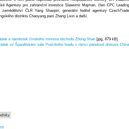
ské Agentury pro zahraniční investice Slawomir Majman, člen CPC Leadin
 zemědělství ČLR Yang Shaopin, generální ředitel agentury CzechTrad
ngského distriktu Chaoyang paní Zhang Lixin a další.
ládek a náměstek čínského ministra obchodu Zhong Shan
[jpg, 879 kB]
ládek ve Španělském sále Pražského hradu v rámci panelové diskuse Chin
odniky
tml