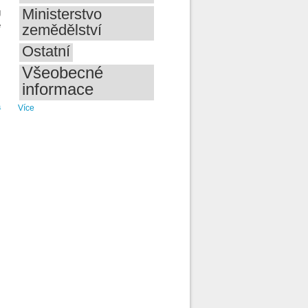
Ministerstvo
g
e
zemědělství
Ostatní
Všeobecné
informace
a
Více