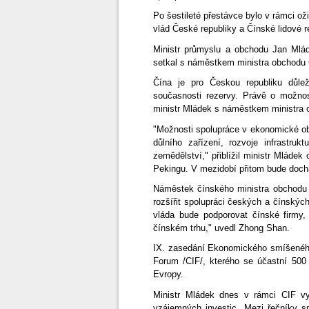
Po šestileté přestávce bylo v rámci 
vlád České republiky a Čínské lidové r
Ministr průmyslu a obchodu Jan Mlá
setkal s náměstkem ministra obchod
Čína je pro Českou republiku důl
současnosti rezervy. Právě o možno
ministr Mládek s náměstkem ministr
"Možnosti spolupráce v ekonomické obla
důlního zařízení, rozvoje infrastruk
zemědělství," přiblížil ministr Mláde
Pekingu. V mezidobí přitom bude doch
Náměstek čínského ministra obchodu 
rozšířit spolupráci českých a čínský
vláda bude podporovat čínské firmy
čínském trhu," uvedl Zhong Shan.
IX. zasedání Ekonomického smíšeného
Forum /CIF/, kterého se účastní 500
Evropy.
Ministr Mládek dnes v rámci CIF v
vzájemných investic. Mezi řečníky s