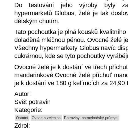
Do testování jeho výroby byly za
hypermarketů Globus, želé je tak doslo
dětským chutím.
Tato pochoutka je plná kousků kvalitního
doladěná mléčnou pěnou. Ovocné želé je 
Všechny hypermarkety Globus navíc dis
cukrárnou, kde se tyto pochoutky vyráběj
Ovocné želé je k dostání ve třech příchu
mandarinkové.Ovocné želé příchuť mand
je k dostání ve 180 g kelímcích za 24,90 
Autor:
Svět potravin
Kategorie:
Ostatní
Ovoce a zelenina
Potraviny, potravinářský průmysl
Zdroj: