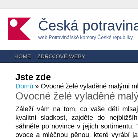
Česká potravin
web Potravinářské komory České republiky
HOME
ZDROJOVÉ WEBY
Jste zde
Domů
» Ovocné želé vyladěné malými m
Ovocné želé vyladěné mal
Záleží vám na tom, co vaše děti mlsaj
kvalitní sladkost, zajděte do nejbliž
sáhněte po novince v jejich sortimentu.
ovoce a mléčnou pěnou, které vyrábí ja