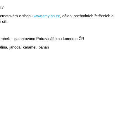
t?
nternetovém e-shopu
www.amylon.cz
, dále v obchodních řetězcích a
síti.
robek – garantováno Potravinářskou komorou ČR
alina, jahoda, karamel, banán