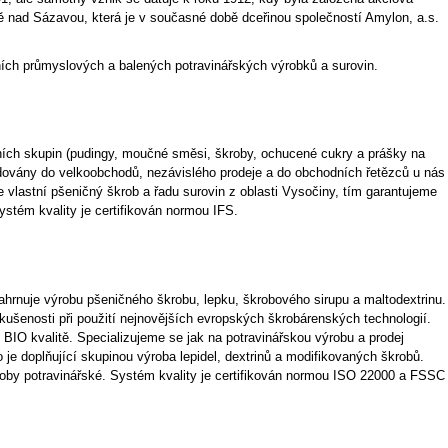
 nad Sázavou, která je v současné době dceřinou společností Amylon, a.s.
tních průmyslových a balených potravinářských výrobků a surovin.
ních skupin (pudingy, moučné směsi, škroby, ochucené cukry a prášky na
dovány do velkoobchodů, nezávislého prodeje a do obchodních řetězců u nás
 vlastní pšeničný škrob a řadu surovin z oblasti Vysočiny, tím garantujeme
ystém kvality je certifikován normou IFS.
ahrnuje výrobu pšeničného škrobu, lepku, škrobového sirupu a maltodextrinu.
kušenosti při použití nejnovějších evropských škrobárenských technologií.
BIO kvalitě. Specializujeme se jak na potravinářskou výrobu a prodej
 je doplňující skupinou výroba lepidel, dextrinů a modifikovaných škrobů.
ýroby potravinářské. Systém kvality je certifikován normou ISO 22000 a FSSC