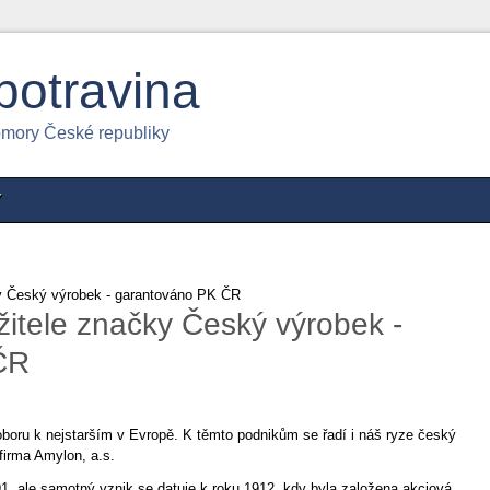
potravina
omory České republiky
Y
y Český výrobek - garantováno PK ČR
itele značky Český výrobek -
ČR
boru k nejstarším v Evropě. K těmto podnikům se řadí i náš ryze český
firma Amylon, a.s.
91, ale samotný vznik se datuje k roku 1912, kdy byla založena akciová