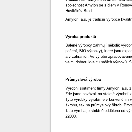
společnost Amylon se sídlem v Ronově
Havlíčkův Brod.
Amylon, a.s. je tradiční výrobce kvali
Výroba produktů
Balené výrobky zahrnují několik výrob
pečení, BIO výrobky), které jsou expe
a v zahraničí. Ve výrobě zpracováváme
velmi dobrou kvalitu našich výrobků. S
Průmyslová výroba
Výrobní sortiment firmy Amylon, a.s. z
Zde jsme navázali na stoleté výrobní z
Tyto výrobky vyrábíme v konvenční i v 
škrobu, tak na průmyslový škrob. Proto
Tato výroba je striktně oddělena od v
22000.