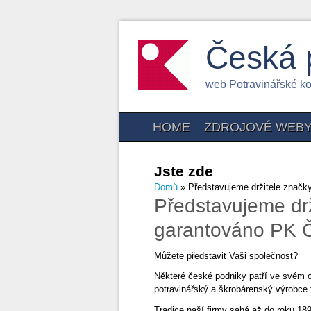
Česká 
web Potravinářské k
HOME
ZDROJOVÉ WEB
Jste zde
Domů
» Představujeme držitele značk
Představujeme drž
garantováno PK 
Můžete představit Vaši společnost?
Některé české podniky patří ve svém o
potravinářský a škrobárenský výrobce 
Tradice naší firmy sahá až do roku 18