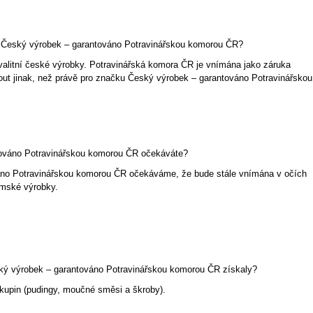
ku Český výrobek – garantováno Potravinářskou komorou ČR?
alitní české výrobky. Potravinářská komora ČR je vnímána jako záruka
nout jinak, než právě pro značku Český výrobek – garantováno Potravinářskou
ováno Potravinářskou komorou ČR očekáváte?
no Potravinářskou komorou ČR očekáváme, že bude stále vnímána v očích
emské výrobky.
ký výrobek – garantováno Potravinářskou komorou ČR získaly?
kupin (pudingy, moučné směsi a škroby).