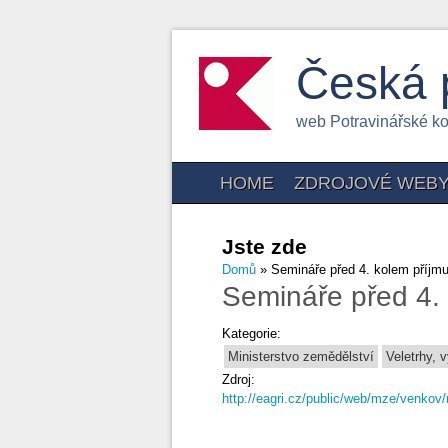
Česká 
web Potravinářské k
HOME
ZDROJOVÉ WEB
Jste zde
Domů
» Semináře před 4. kolem příjmu
Semináře před 4. 
Kategorie:
Ministerstvo zemědělství
Veletrhy, 
Zdroj:
http://eagri.cz/public/web/mze/venkov/