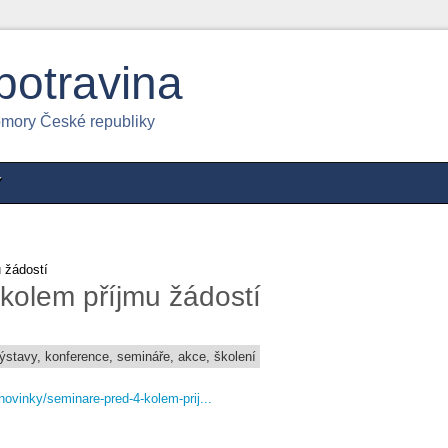
potravina
omory České republiky
Y
 žádostí
kolem příjmu žádostí
výstavy, konference, semináře, akce, školení
novinky/seminare-pred-4-kolem-prij...