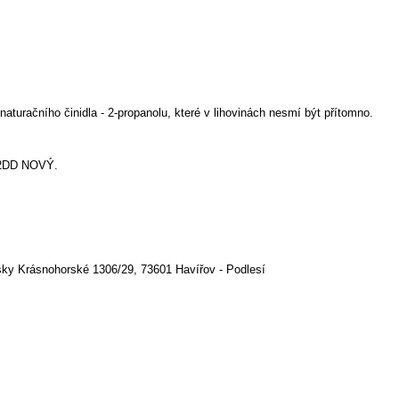
naturačního činidla - 2-propanolu, které v lihovinách nesmí být přítomno.
J2DD NOVÝ.
y Krásnohorské 1306/29, 73601 Havířov - Podlesí