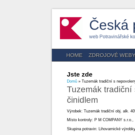
Česká 
web Potravinářské k
HOME
ZDROJOVÉ WEB
Jste zde
Domů
» Tuzemák tradiční s nepovolen
Tuzemák tradiční
činidlem
Výrobek: Tuzemák tradiční obj. alk. 4
Místo kontroly: P M COMPANY s.r.o., H
Skupina potravin: Lihovarnické výrobky