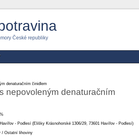
potravina
omory České republiky
Y
ým denaturačním činidlem
 s nepovoleným denaturačním
0%
avířov - Podlesí (Elišky Krásnohorské 1306/29, 73601 Havířov - Podlesí)
 / Ostatní lihoviny