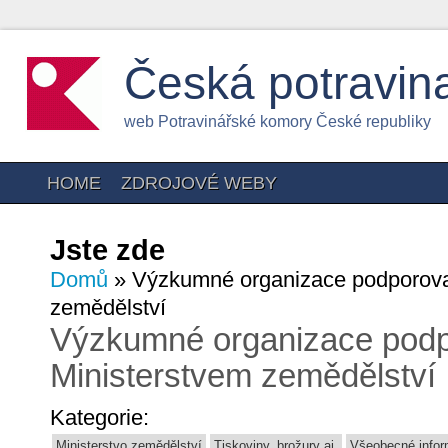
Česká potravin
web Potravinářské komory České republiky
HOME
ZDROJOVÉ WEBY
Jste zde
Domů
» Výzkumné organizace podporova
zemědělství
Výzkumné organizace pod
Ministerstvem zemědělství
Kategorie:
Ministerstvo zemědělství
Tiskoviny, brožury aj.
Všeobecné info