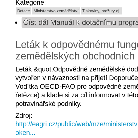
Kategorie:
Dotace
Ministerstvo zemědělství
Tiskoviny, brožury aj.
Číst dál
Manuál k dotačnímu progr
Leták k odpovědnému fung
zemědělských obchodních 
Leták &quot;Odpovědné zemědělské doda
vytvořen v návaznosti na přijetí Doporu
Vodítka OECD-FAO pro odpovědné země
řetězce) a klade si za cíl informovat v té
potravinářské podniky.
Zdroj:
http://eagri.cz/public/web/mze/ministerst
oken...