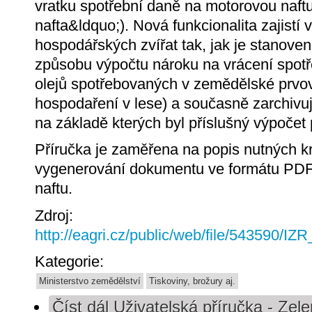
vratku spotřební daně na motorovou naft
nafta&ldquo;). Nová funkcionalita zajistí 
hospodářských zvířat tak, jak je stanove
způsobu výpočtu nároku na vrácení spotř
olejů spotřebovaných v zemědělské prvov
hospodaření v lese) a současně zarchivu
na základě kterých byl příslušný výpočet
Příručka je zaměřena na popis nutných k
vygenerování dokumentu ve formátu PDF
naftu.
Zdroj:
http://eagri.cz/public/web/file/543590/I
Kategorie:
Ministerstvo zemědělství
Tiskoviny, brožury aj.
Číst dál
Uživatelská příručka - Zele