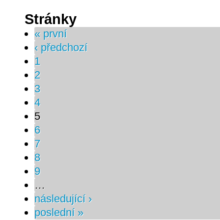
Stránky
« první
‹ předchozí
1
2
3
4
5
6
7
8
9
…
následující ›
poslední »