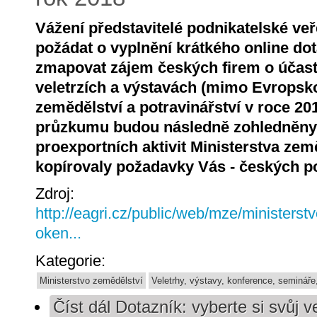
Vážení představitelé podnikatelské veř
požádat o vyplnění krátkého online dota
zmapovat zájem českých firem o účas
veletrzích a výstavách (mimo Evropskou
zemědělství a potravinářství v roce 20
průzkumu budou následně zohledněny p
proexportních aktivit Ministerstva země
kopírovaly požadavky Vás - českých po
Zdroj:
http://eagri.cz/public/web/mze/ministerst
oken...
Kategorie:
Ministerstvo zemědělství
Veletrhy, výstavy, konference, semináře
Číst dál
Dotazník: vyberte si svůj v