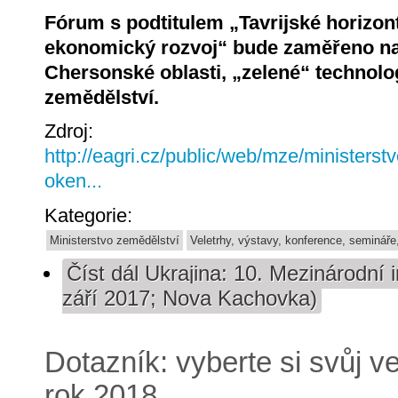
Fórum s podtitulem „Tavrijské horizont
ekonomický rozvoj“ bude zaměřeno na
Chersonské oblasti, „zelené“ technolo
zemědělství.
Zdroj:
http://eagri.cz/public/web/mze/ministerst
oken...
Kategorie:
Ministerstvo zemědělství
Veletrhy, výstavy, konference, semináře
Číst dál
Ukrajina: 10. Mezinárodní i
září 2017; Nova Kachovka)
Dotazník: vyberte si svůj v
rok 2018