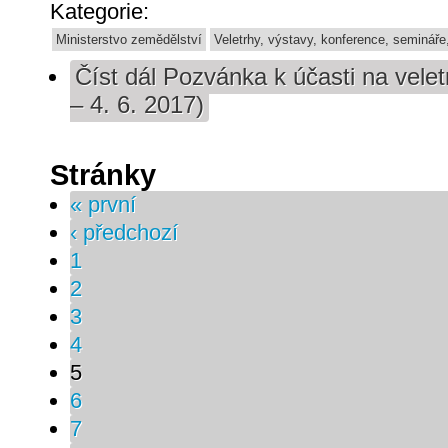
Kategorie:
Ministerstvo zemědělství
Veletrhy, výstavy, konference, semináře
Číst dál
Pozvánka k účasti na vele
– 4. 6. 2017)
Stránky
« první
‹ předchozí
1
2
3
4
5
6
7