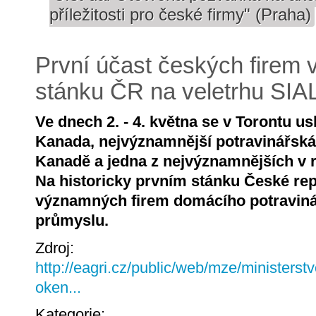
příležitosti pro české firmy" (Praha)
První účast českých firem 
stánku ČR na veletrhu SIA
Ve dnech 2. - 4. května se v Torontu us
Kanada, nejvýznamnější potravinářská
Kanadě a jedna z nejvýznamnějších v 
Na historicky prvním stánku České repu
významných firem domácího potravin
průmyslu.
Zdroj:
http://eagri.cz/public/web/mze/ministerst
oken...
Kategorie: