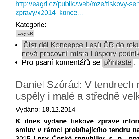
http://eagri.cz/public/web/mze/tiskovy-ser
zpravy/x2014_konce...
Kategorie:
Lesy ČR
Číst dál
Koncepce Lesů ČR do roku 
nová pracovní místa i úspory podni
Pro psaní komentářů se
přihlaste
.
Daniel Szórád: V tendrech 
uspěly i malé a středně vel
Vydáno: 18.12.2014
K dnes vydané tiskové zprávě infor
smluv v rámci probíhajícího tendru na
2015 Lesy Ćeské republiky, s. p., p