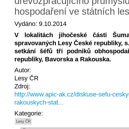
dřevozpracujícího průmysl
hospodaření ve státních le
Vydáno: 9.10.2014
V lokalitách jihočeské části Šuma
spravovaných Lesy České republiky, s.
setkání šéfů tří podniků obhospodař
republiky, Bavorska a Rakouska.
Autor:
Lesy ČR
Zdroj:
http://www.apic-ak.cz/diskuse-sefu-cesk
rakouskych-stat...
Kategorie:
Lesy ČR