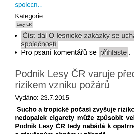
spolecn...
Kategorie:
Lesy ČR
Číst dál
O lesnické zakázky se uchá
společností
Pro psaní komentářů se
přihlaste
.
Podnik Lesy ČR varuje př
rizikem vzniku požárů
Vydáno: 23.7.2015
Sucho a tropické počasí zvyšuje rizik
nedopalek cigarety může způsobit velk
Podnik Lesy ČR tedy nabádá k opatrnos