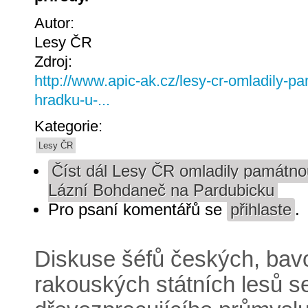
Autor:
Lesy ČR
Zdroj:
http://www.apic-ak.cz/lesy-cr-omladily-p
hradku-u-...
Kategorie:
Lesy ČR
Číst dál
Lesy ČR omladily památnou
Lázní Bohdaneč na Pardubicku
Pro psaní komentářů se
přihlaste
.
Diskuse šéfů českých, bav
rakouských státních lesů s