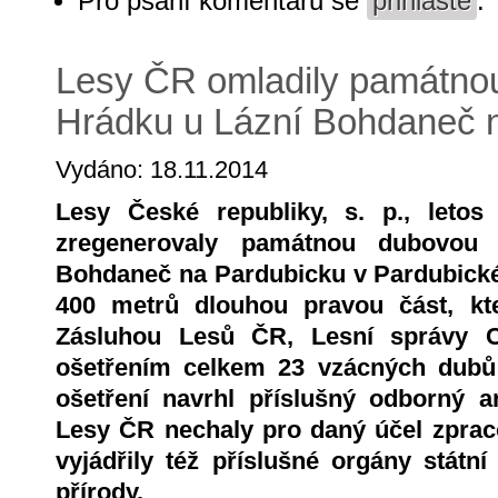
Pro psaní komentářů se
přihlaste
.
Lesy ČR omladily památnou
Hrádku u Lázní Bohdaneč 
Vydáno: 18.11.2014
Lesy České republiky, s. p., letos
zregenerovaly památnou dubovou
Bohdaneč na Pardubicku v Pardubickém 
400 metrů dlouhou pravou část, kt
Zásluhou Lesů ČR, Lesní správy 
ošetřením celkem 23 vzácných dubů 
ošetření navrhl příslušný odborný a
Lesy ČR nechaly pro daný účel zprac
vyjádřily též příslušné orgány stát
přírody.