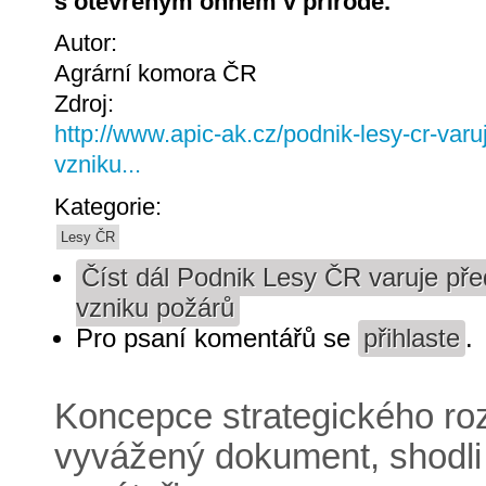
s otevřeným ohněm v přírodě.
Autor:
Agrární komora ČR
Zdroj:
http://www.apic-ak.cz/podnik-lesy-cr-var
vzniku...
Kategorie:
Lesy ČR
Číst dál
Podnik Lesy ČR varuje pře
vzniku požárů
Pro psaní komentářů se
přihlaste
.
Koncepce strategického ro
vyvážený dokument, shodli 