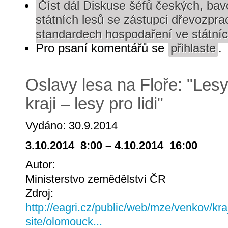
Číst dál
Diskuse šéfů českých, bav
státních lesů se zástupci dřevozpra
standardech hospodaření ve státníc
Pro psaní komentářů se
přihlaste
.
Oslavy lesa na Floře: "Le
kraji – lesy pro lidi"
Vydáno: 30.9.2014
3.10.2014 8:00 – 4.10.2014 16:00
Autor:
Ministerstvo zemědělství ČR
Zdroj:
http://eagri.cz/public/web/mze/venkov/kra
site/olomouck...