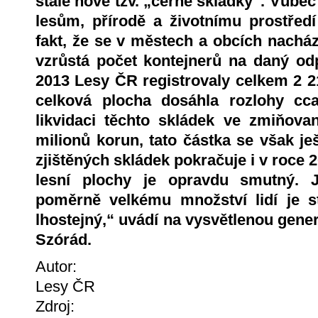
stále nové tzv. „černé skládky“. Vůbec
lesům, přírodě a životnímu prostředí
fakt, že se v městech a obcích nacház
vzrůstá počet kontejnerů na daný od
2013 Lesy ČR registrovaly celkem 2 21
celková plocha dosáhla rozlohy cc
likvidaci těchto skládek ve zmiňova
milionů korun, tato částka se však ješ
zjištěných skládek pokračuje i v roce 
lesní plochy je opravdu smutný. Je
poměrně velkému množství lidí je s
lhostejný,“ uvádí na vysvětlenou gener
Szórád.
Autor:
Lesy ČR
Zdroj: