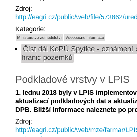
Zdroj:
http://eagri.cz/public/web/file/573862/u
Kategorie:
Ministerstvo zemědělství
Všeobecné informace
Číst dál
KoPÚ Spytice - oznámení o
hranic pozemků
Podkladové vrstvy v LPIS
1. lednu 2018 byly v LPIS implementov
aktualizací podkladových dat a aktualiz
DPB. Bližší informace naleznete po pr
Zdroj:
http://eagri.cz/public/web/mze/farmar/LP