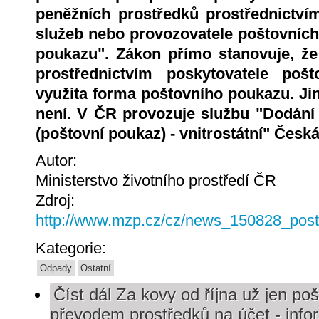
peněžních prostředků prostřednictví
služeb nebo provozovatele poštovníc
poukazu". Zákon přímo stanovuje, ž
prostřednictvím poskytovatele poš
využita forma poštovního poukazu. J
není. V ČR provozuje službu "Dodání
(poštovní poukaz) - vnitrostátní" Česká
Autor:
Ministerstvo životního prostředí ČR
Zdroj:
http://www.mzp.cz/cz/news_150828_pos
Kategorie:
Odpady
Ostatní
Číst dál
Za kovy od října už jen po
převodem prostředků na účet - inf