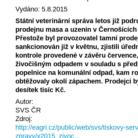
Vydáno: 5.8.2015
Státní veterinární správa letos již pod
prodejnu masa a uzenin v Černošicích
Přestože byl provozovatel tamní prod
sankcionován již v květnu, zjistili úředn
kontrole provedené v závěru července,
živočišným odpadem v souladu s před
popelnice na komunální odpad, kam roz
obtěžovaly okolí zápachem. Prodejci b
desítek tisíc Kč.
Autor:
SVS ČR
Zdroj:
http://eagri.cz/public/web/svs/tiskovy-serv
zpravy/x2015_zivoc...