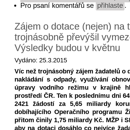
Pro psaní komentářů se
přihlaste
.
Zájem o dotace (nejen) na 
trojnásobně převýšil vymez
Výsledky budou v květnu
Vydáno: 25.3.2015
Víc než trojnásobný zájem žadatelů o 
nakládání s odpady, využívání obnov
úpravy vodního režimu v krajině hl
prostředí ČR. Ten k poslednímu dni 64.
2421 žádostí za 5,65 miliardy koru
dobíhajícího Operačního programu Ži
přitom činily 1,75 miliardy Kč. MŽP i
aby na dotaci dosáhlo co nejvíce žada