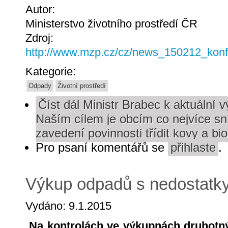
Autor:
Ministerstvo životního prostředí ČR
Zdroj:
http://www.mzp.cz/cz/news_150212_ko
Kategorie:
Odpady
Životní prostředí
Číst dál
Ministr Brabec k aktuální
Naším cílem je obcím co nejvíce sní
zavedení povinnosti třídit kovy a b
Pro psaní komentářů se
přihlaste
.
Výkup odpadů s nedostatk
Vydáno: 9.1.2015
Na kontrolách ve výkupnách druhotný