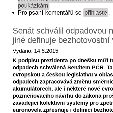
poukázkám
Pro psaní komentářů se
přihlaste
.
Senát schválil odpadovou n
jiné definuje bezhotovostní
Vydáno: 14.8.2015
K podpisu prezidenta po dnešku míří t
odpadech schválená Senátem PČR. Ta 
evropskou a českou legislativu v obla
odpadech zapracovává změnu směrnice
akumulátorech, ale i některé nové ev
pozměňovacího návrhu do zákona prošl
zavádějící kolektivní systémy pro zpět
euronovela zpřesňuje i definici bezhot