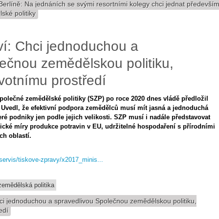
Berlíně: Na jednáních se svými resortními kolegy chci jednat předevší
ké politiky
ví: Chci jednoduchou a
ečnou zemědělskou politiku,
votnímu prostředí
olečné zemědělské politiky (SZP) po roce 2020 dnes vládě předložil
 Uvedl, že efektivní podpora zemědělců musí mít jasná a jednoduchá
ré podniky jen podle jejich velikosti. SZP musí i nadále představovat
egické míry produkce potravin v EU, udržitelné hospodaření s přírodními
ch oblastí.
-servis/tiskove-zpravy/x2017_minis...
emědělská politika
ci jednoduchou a spravedlivou Společnou zemědělskou politiku,
edí