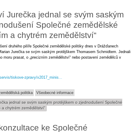
ví Jurečka jednal se svým saským
dnodušení Společné zemědělské
zním a chytrém zemědělství“
ení druhého pilíře Společné zemědělské politiky dnes v Drážďanech
í Marian Jurečka se svým saským protějškem Thomasem Schmidtem. Jednali
kého moru prasat, o „precizním zemědělství“ nebo postavení zemědělců v
-servis/tiskove-zpravy/x2017_minis...
emědělská politika
Všeobecné informace
rečka jednal se svým saským protějškem o zjednodušení Společné
m a chytrém zemědělství“
 konzultace ke Společné