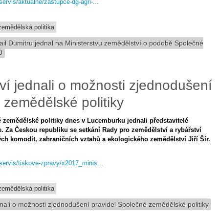
servis/aktualne/zastupce-dg-agri-...
emědělská politika
l Dumitru jednal na Ministerstvu zemědělství o podobě Společné
0
tví jednali o možnosti zjednodušení
 zemědělské politiky
zemědělské politiky dnes v Lucemburku jednali představitelé
 Za Českou republiku se setkání Rady pro zemědělství a rybářství
h komodit, zahraničních vztahů a ekologického zemědělství Jiří Šír.
-servis/tiskove-zpravy/x2017_minis...
emědělská politika
dnali o možnosti zjednodušení pravidel Společné zemědělské politiky