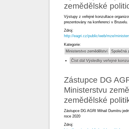
zemědělské politi
Výstupy z veřejné konzultace organiz
prezentovány na konferenci v Bruselu.
Zdroj:
http://eagri.cz/public/web/mze/minister
Kategorie:
Ministerstvo zemědělství
Společná z
Číst dál
Výsledky veřejné konzu
Zástupce DG AGRI
Ministerstvu zem
zemědělské politi
Zástupce DG AGRI Mihail Dumitru jedn
roce 2020
Zdroj: