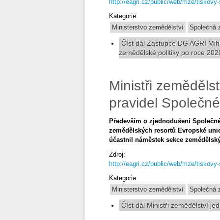
http://eagri.cz/public/web/mze/tiskovy-
Kategorie:
Ministerstvo zemědělství
Společná z
Číst dál
Zástupce DG AGRI Mihai
zemědělské politiky po roce 202
Ministři zeměděls
pravidel Společné
Především o zjednodušení Společné 
zemědělských resortů Evropské unie.
účastnil náměstek sekce zemědělskýc
Zdroj:
http://eagri.cz/public/web/mze/tiskovy
Kategorie:
Ministerstvo zemědělství
Společná z
Číst dál
Ministři zemědělství je