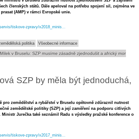
adě ministrů v Bruselu zdůraznil nutnost zjednodušení SZP a zajištění
ch členských států. Dále apeloval na potřebu spojení sil, zejména ve
 prasat (AMP) v rámci Evropské unie.
-servis/tiskove-zpravy/x2018_minis...
emědělská politika
Všeobecné informace
í Milek v Bruselu: SZP musíme zásadně zjednodušit a africký mor
Nová SZP by měla být jednoduchá,
ě pro zemědělství a rybářství v Bruselu opětovně zdůraznil nutnost
čné zemědělské politiky (SZP) a její zaměření na podporu citlivých
y. Ministr Jurečka také seznámil Radu s výsledky pražské konference o
-servis/tiskove-zpravy/x2017_minis...