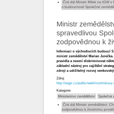
Číst dál
Ministr Milek na IGW v 
o budoucnosti Společné zeměděls
Ministr zemědělst
spravedlivou Spol
zodpovědnou k ži
Informaci o východiscích budoucí Sp
ministr zemědělství Marian Jurečka.
pravidla a nesmí diskriminovat někte
základní nástroj pro zajištění strat
zdroji a udržitelný rozvoj venkovský
Zdroj:
http://eagri.cz/public/web/mze/tiskovy
Kategorie:
Ministerstvo zemědělství
Společná z
Číst dál
Ministr zemědělství: Ch
zodpovědnou k životnímu prostř