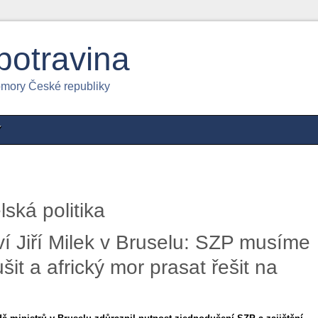
potravina
omory České republiky
Y
ská politika
ví Jiří Milek v Bruselu: SZP musíme
it a africký mor prasat řešit na