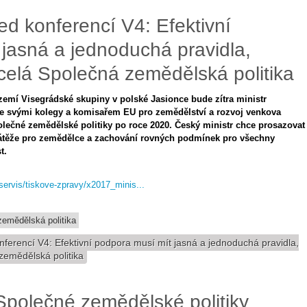
ed konferencí V4: Efektivní
jasná a jednoduchá pravidla,
 celá Společná zemědělská politika
zemí Visegrádské skupiny v polské Jasionce bude zítra ministr
se svými kolegy a komisařem EU pro zemědělství a rozvoj venkova
čné zemědělské politiky po roce 2020. Český ministr chce prosazovat
zátěže pro zemědělce a zachování rovných podmínek pro všechny
t.
-servis/tiskove-zpravy/x2017_minis...
emědělská politika
nferencí V4: Efektivní podpora musí mít jasná a jednoduchá pravidla,
zemědělská politika
polečné zemědělské politiky