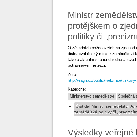
Ministr zemědělst
protějškem o zje
politiky či „preci
O zásadních požadavcích na zjednoduš
diskutoval český ministr zemědělstv
také o aktuální situaci ohledně afric
potravinovém řetězci.
Zdroj:
http://eagri.cz/public/web/mze/tiskovy
Kategorie:
Ministerstvo zemědělství
Společná z
Číst dál
Ministr zemědělství Ju
zemědělské politiky či „precizní
Výsledky veřejné