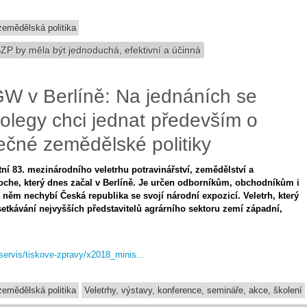
emědělská politika
ZP by měla být jednoduchá, efektivní a účinná
IGW v Berlíně: Na jednáních se
kolegy chci jednat především o
ečné zemědělské politiky
ní 83. mezinárodního veletrhu potravinářství, zemědělství a
oche, který dnes začal v Berlíně. Je určen odborníkům, obchodníkům i
něm nechybí Česká republika se svojí národní expozicí. Veletrh, který
setkávání nejvyšších představitelů agrárního sektoru zemí západní,
-servis/tiskove-zpravy/x2018_minis...
emědělská politika
Veletrhy, výstavy, konference, semináře, akce, školení