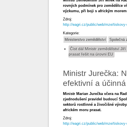
Ministr zemědělství Jiří Milek na R
rovných podmínek pro zemědělce vše
výzkumu, při boji s africkým morem
Zdroj:
http://eagri.cz/public/web/mze/tiskovy
Kategorie:
Ministerstvo zemědělství
Společná z
Číst dál
Ministr zemědělství Jiř
prasat řešit na úrovni EU
Ministr Jurečka: 
efektivní a účinná
Ministr Marian Jurečka včera na Rad
zjednodušení pravidel budoucí Spole
sektorů rostlinné a živočišné výrob
africkém moru prasat.
Zdroj:
http://eagri.cz/public/web/mze/tiskovy