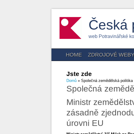
Česká 
web Potravinářské k
HOME
ZDROJOVÉ WEB
Jste zde
Domů
» Společná zemědělská politika
Společná zeměděl
Ministr zemědělst
zásadně zjednoduš
úrovni EU