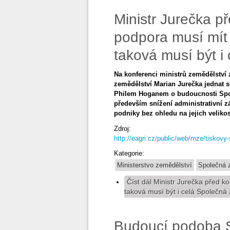
Ministr Jurečka př
podpora musí mít 
taková musí být i
Na konferenci ministrů zemědělství 
zemědělství Marian Jurečka jednat 
Philem Hoganem o budoucnosti Spole
především snížení administrativní 
podniky bez ohledu na jejich velikos
Zdroj:
http://eagri.cz/public/web/mze/tiskovy
Kategorie:
Ministerstvo zemědělství
Společná z
Číst dál
Ministr Jurečka před ko
taková musí být i celá Společná 
Budoucí podoba S