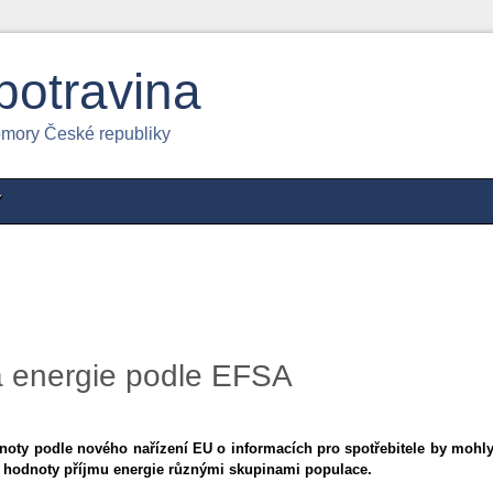
potravina
omory České republiky
Y
 energie podle EFSA
oty podle nového nařízení EU o informacích pro spotřebitele by mohl
 hodnoty příjmu energie různými skupinami populace.