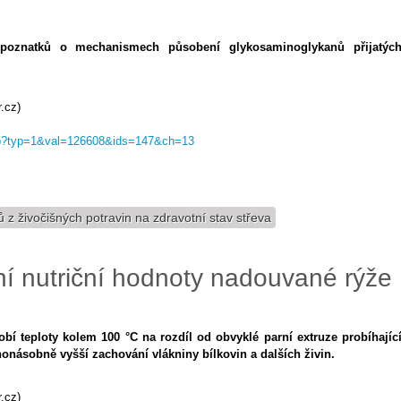
poznatků o mechanismech působení glykosaminoglykanů přijatýc
.cz)
.asp?typ=1&val=126608&ids=147&ch=13
 z živočišných potravin na zdravotní stav střeva
í nutriční hodnoty nadouvané rýže
sobí teploty kolem 100 °C na rozdíl od obvyklé parní extruze probíhajíc
onásobně vyšší zachování vlákniny bílkovin a dalších živin.
.cz)