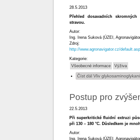
28.5.2013
Přehled dosavadních skromných 
stravou.
Autor:
Ing. Irena Suková (ÚZEI, Agronavigátor
Zdroj:
http://www.agronavigator.cz/default
Kategorie:
Všeobecné informace
Výživa
Číst dál
Vliv glykosaminoglykanů
Postup pro zvýšen
22.5.2013
Při superkritické fluidní extruzi pů
při 130 – 180 °C. Důsledkem je mnoh
Autor:
Ing. Irena Suková (ÚZEI, Agronavigátor