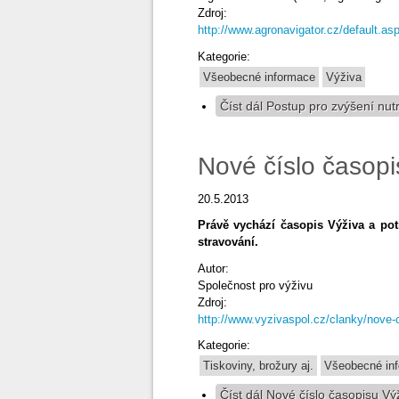
Zdroj:
http://www.agronavigator.cz/default
Kategorie:
Všeobecné informace
Výživa
Číst dál
Postup pro zvýšení nut
Nové číslo časopi
20.5.2013
Právě vychází časopis Výživa a pot
stravování.
Autor:
Společnost pro výživu
Zdroj:
http://www.vyzivaspol.cz/clanky/nove-c
Kategorie:
Tiskoviny, brožury aj.
Všeobecné in
Číst dál
Nové číslo časopisu Výž