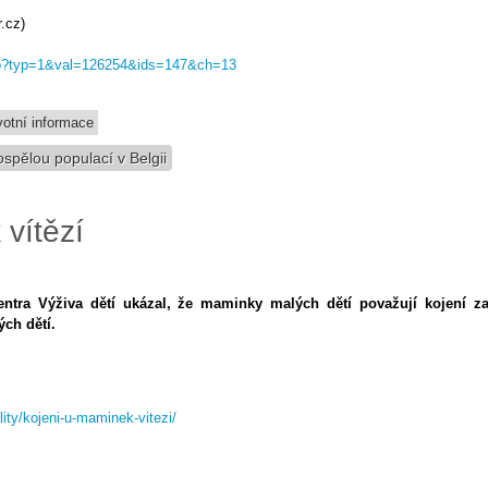
.cz)
.asp?typ=1&val=126254&ids=147&ch=13
votní informace
pělou populací v Belgii
vítězí
ntra Výživa dětí ukázal, že maminky malých dětí považují kojení z
ch dětí.
ity/kojeni-u-maminek-vitezi/