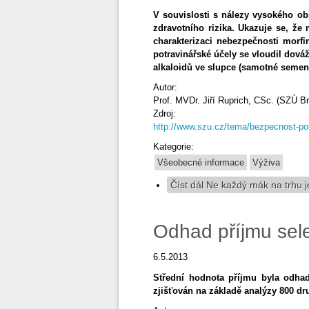
V souvislosti s nálezy vysokého 
zdravotního rizika. Ukazuje se, že
charakterizaci nebezpečnosti morf
potravinářské účely se vloudil dov
alkaloidů ve slupce (samotné semeno
Autor:
Prof. MVDr. Jiří Ruprich, CSc. (SZÚ B
Zdroj:
http://www.szu.cz/tema/bezpecnost-pot
Kategorie:
Všeobecné informace
Výživa
Číst dál
Ne každý mák na trhu j
Odhad příjmu sele
6.5.2013
Střední hodnota příjmu byla odha
zjišťován na základě analýzy 800 dru