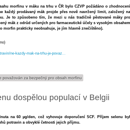
obsahu morfinu v máku na trhu v ČR bylo CZVP požádáno o zhodnocen
 ne každý prodávaný mák projde přes nově navržený limit, založený n
inu. Je to způsobeno tím, že mezi u nás tradičně pěstované máky pr
ážený mák z odrůd určených pro farmaceutické účely s vysokým obsahe
 morfin prakticky neobsahuje, je jím hlavně znečištěno).
rno)
ravin/ne-kazdy-mak-na-trhu-je-povaz...
e považován za bezpečný pro obsah morfinu
nu dospělou populací v Belgii
dnuta na 60 µg/den, což vyhovuje doporučení SCF. Příjem selenu by
hů potravin a obvyklé četnosti jejich příjmu.