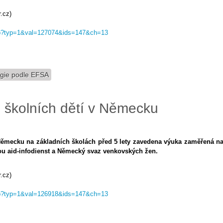
.cz)
.asp?typ=1&val=127074&ids=147&ch=13
gie podle EFSA
 školních dětí v Německu
ěmecku na základních školách před 5 lety zavedena výuka zaměřená n
sou aid-infodienst a Německý svaz venkovských žen.
.cz)
.asp?typ=1&val=126918&ids=147&ch=13