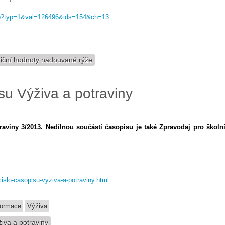
.asp?typ=1&val=126496&ids=154&ch=13
riční hodnoty nadouvané rýže
su Výživa a potraviny
raviny 3/2013. Nedílnou součástí časopisu je také Zpravodaj pro školn
islo-casopisu-vyziva-a-potraviny.html
formace
Výživa
iva a potraviny