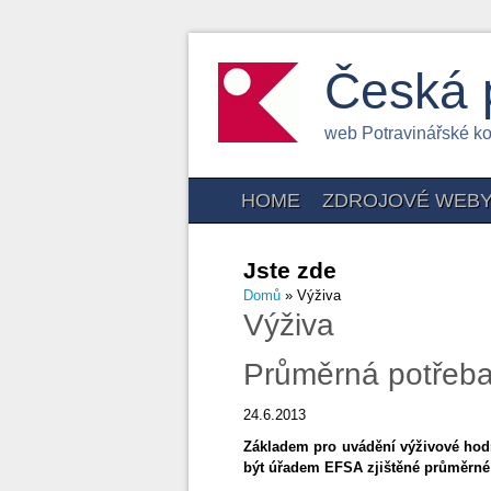
Česká 
web Potravinářské k
HOME
ZDROJOVÉ WEB
Jste zde
Domů
» Výživa
Výživa
Průměrná potřeba
24.6.2013
Základem pro uvádění výživové hodn
být úřadem EFSA zjištěné průměrné