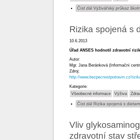
Číst dál
Výživářský průkaz škol
Rizika spojená s 
10.6.2013
Úřad ANSES hodnotil zdravotní rizi
Autor:
Mgr. Jana Beránková (Informační centr
Zdroj:
http://www.bezpecnostpotravin.cz/rizik
Kategorie:
Všeobecné informace
Výživa
Zdra
Číst dál
Rizika spojená s dietam
Vliv glykosaminog
zdravotní stav stř