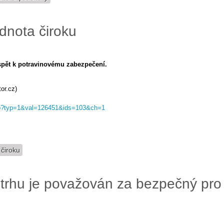
dnota čiroku
řispět k potravinovému zabezpečení.
or.cz)
.asp?typ=1&val=126451&ids=103&ch=1
 čiroku
trhu je považován za bezpečný pro