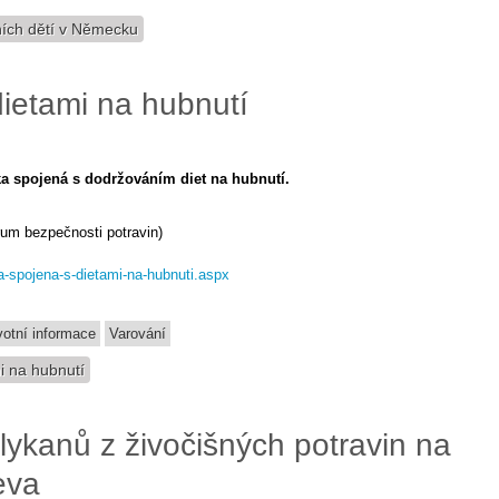
ních dětí v Německu
dietami na hubnutí
ka spojená s dodržováním diet na hubnutí.
um bezpečnosti potravin)
a-spojena-s-dietami-na-hubnuti.aspx
votní informace
Varování
i na hubnutí
lykanů z živočišných potravin na
eva