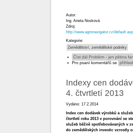
Autor:
Ing. Aneta Nosková
Zdroj:
http://www.agronavigator.cz/default
Kategorie:
Zemědělství, zemědělské podniky
Číst dál
Problém - jen pětina f
Pro psaní komentářů se
přihlas
Indexy cen dodáv
4. čtvrtletí 2013
Vydáno: 17.2.2014
Index cen dodávek výrobků a služeb 
čtvrtletí roku 2013 v porovnání se 
služeb běžně spotřebovávaných v zem
do zemědělských investic vzrostly o