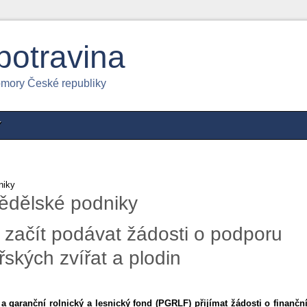
potravina
omory České republiky
Y
niky
ědělské podniky
začít podávat žádosti o podporu
řských zvířat a plodin
 garanční rolnický a lesnický fond (PGRLF) přijímat žádosti o finančn