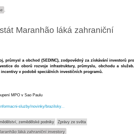
te
.
ý stát Maranhão láká zahraniční
voj, průmysl a obchod (SEDINC), zodpovědný za získávání investorů pr
vestice do oborů rozvoje infrastruktury, průmyslu, obchodu a služeb
í incentivy v podobě speciálních investičních programů.
toupení MPO v Sao Paulu
nformacni-sluzby/novinky/brazilsky...
mědělství, zemědělské podniky
Zprávy ze světa
 Maranhão láká zahraniční investory