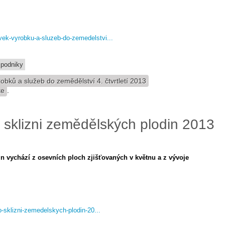
vek-vyrobku-a-sluzeb-do-zemedelstvi...
 podniky
bků a služeb do zemědělství 4. čtvrtletí 2013
te
.
 o sklizni zemědělských plodin 2013
n vychází z osevních ploch zjišťovaných v květnu a z vývoje
-o-sklizni-zemedelskych-plodin-20...