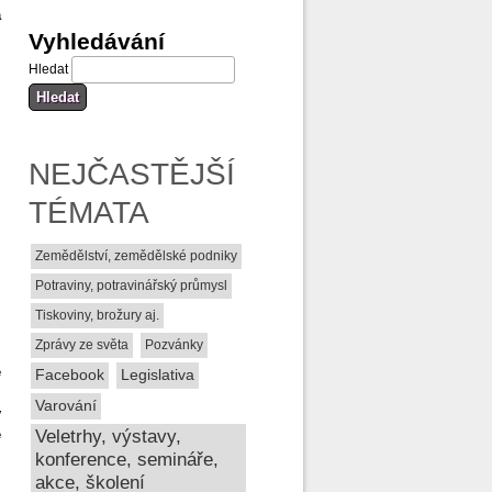
a
Vyhledávání
Hledat
NEJČASTĚJŠÍ
TÉMATA
Zemědělství, zemědělské podniky
Potraviny, potravinářský průmysl
Tiskoviny, brožury aj.
Zprávy ze světa
Pozvánky
é
Facebook
Legislativa
,
Varování
y
é
Veletrhy, výstavy,
konference, semináře,
akce, školení