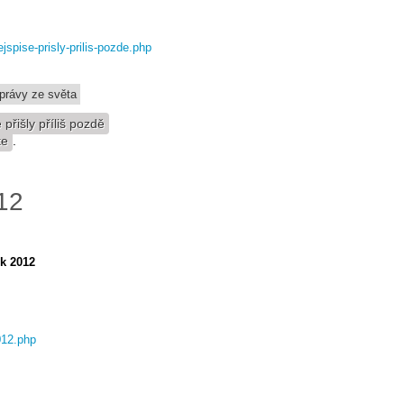
ejspise-prisly-prilis-pozde.php
právy ze světa
 přišly příliš pozdě
te
.
12
ok 2012
012.php