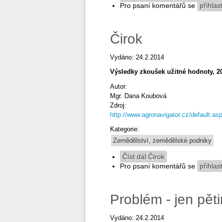
Pro psaní komentářů se
přihlas
Čirok
Vydáno: 24.2.2014
Výsledky zkoušek užitné hodnoty, 2
Autor:
Mgr. Dana Koubová
Zdroj:
http://www.agronavigator.cz/default
Kategorie:
Zemědělství, zemědělské podniky
Číst dál
Čirok
Pro psaní komentářů se
přihlas
Problém - jen pět
Vydáno: 24.2.2014