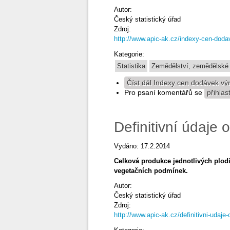
Autor:
Český statistický úřad
Zdroj:
http://www.apic-ak.cz/indexy-cen-doda
Kategorie:
Statistika
Zemědělství, zemědělské
Číst dál
Indexy cen dodávek výro
Pro psaní komentářů se
přihlas
Definitivní údaje
Vydáno: 17.2.2014
Celková produkce jednotlivých plodi
vegetačních podmínek.
Autor:
Český statistický úřad
Zdroj:
http://www.apic-ak.cz/definitivni-udaje