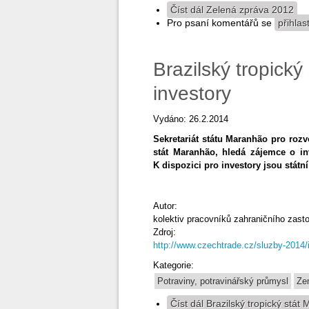
Číst dál
Zelená zpráva 2012
Pro psaní komentářů se
přihlas
Brazilský tropick
investory
Vydáno: 26.2.2014
Sekretariát státu Maranhão pro roz
stát Maranhão, hledá zájemce o in
K dispozici pro investory jsou státn
Autor:
kolektiv pracovníků zahraničního zas
Zdroj:
http://www.czechtrade.cz/sluzby-2014/i
Kategorie:
Potraviny, potravinářský průmysl
Ze
Číst dál
Brazilský tropický stát