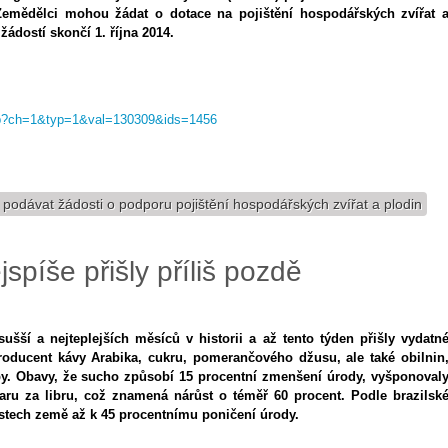
Zemědělci mohou žádat o dotace na pojištění hospodářských zvířat 
žádostí skončí 1. října 2014.
.asp?ch=1&typ=1&val=130309&ids=1456
odávat žádosti o podporu pojištění hospodářských zvířat a plodin
jspíše přišly příliš pozdě
sušší a nejteplejších měsíců v historii a až tento týden přišly vydatn
 producent kávy Arabika, cukru, pomerančového džusu, ale také obilnin
by. Obavy, že sucho způsobí 15 procentní zmenšení úrody, vyšponoval
aru za libru, což znamená nárůst o téměř 60 procent. Podle brazilsk
ástech země až k 45 procentnímu poničení úrody.