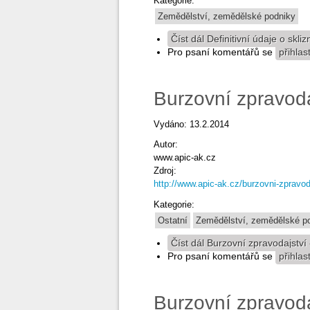
Kategorie:
Zemědělství, zemědělské podniky
Číst dál
Definitivní údaje o skli
Pro psaní komentářů se
přihlas
Burzovní zpravod
Vydáno: 13.2.2014
Autor:
www.apic-ak.cz
Zdroj:
http://www.apic-ak.cz/burzovni-zpravod
Kategorie:
Ostatní
Zemědělství, zemědělské p
Číst dál
Burzovní zpravodajství
Pro psaní komentářů se
přihlas
Burzovní zpravod