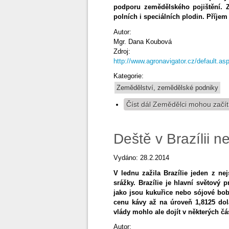
podporu zemědělského pojištění. 
polních i speciálních plodin. Příjem 
Autor:
Mgr. Dana Koubová
Zdroj:
http://www.agronavigator.cz/default
Kategorie:
Zemědělství, zemědělské podniky
Číst dál
Zemědělci mohou začít p
Deště v Brazílii ne
Vydáno: 28.2.2014
V lednu zažila Brazílie jeden z nej
srážky. Brazílie je hlavní světový
jako jsou kukuřice nebo sójové bo
cenu kávy až na úroveň 1,8125 dol
vlády mohlo ale dojít v některých č
Autor: