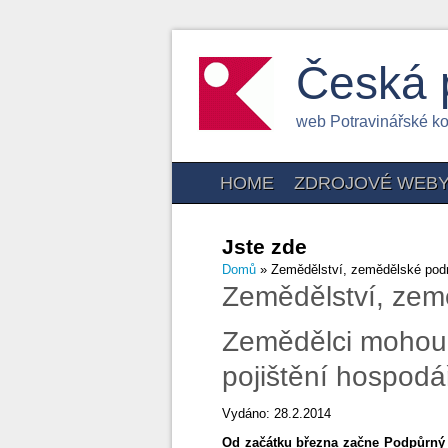
Česká 
web Potravinářské k
HOME
ZDROJOVÉ WEB
Jste zde
Domů
» Zemědělství, zemědělské pod
Zemědělství, zem
Zemědělci mohou 
pojištění hospodá
Vydáno: 28.2.2014
Od začátku března začne Podpůrný a