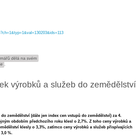
.asp?ch=1&typ=1&val=130203&ids=113
armářů dělá na svém
te
.
ek výrobků a služeb do zemědělství
do zemědělství (dále jen index cen vstupů do zemědělství) za 4.
stejným obdobím předchozího roku klesl o 2,7%. Z toho ceny výrobků a
ědělství klesly o 3,3%, zatímco ceny výrobků a služeb přispívajících
 3,0 %.