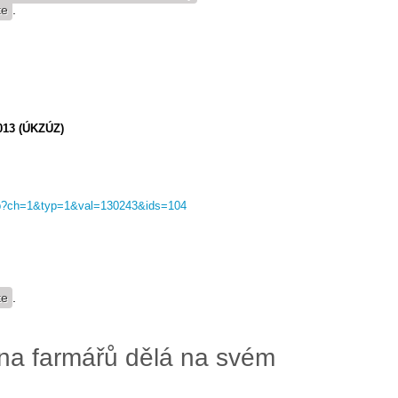
te
.
013 (ÚKZÚZ)
.asp?ch=1&typ=1&val=130243&ids=104
te
.
ina farmářů dělá na svém