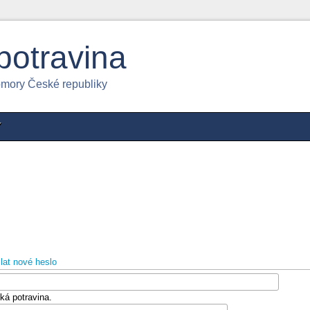
potravina
omory České republiky
Y
lat nové heslo
ká potravina.