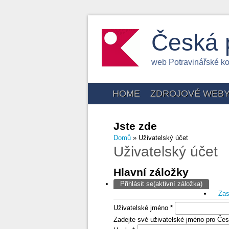
Česká 
web Potravinářské k
HOME
ZDROJOVÉ WEB
Jste zde
Domů
» Uživatelský účet
Uživatelský účet
Hlavní záložky
Přihlásit se
(aktivní záložka)
Zas
Uživatelské jméno
*
Zadejte své uživatelské jméno pro Čes