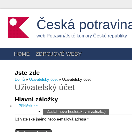
Česká potravin
web Potravinářské komory České republiky
HOME
ZDROJOVÉ WEBY
Jste zde
Domů
»
Uživatelský účet
» Uživatelský účet
Uživatelský účet
Hlavní záložky
Přihlásit se
Zaslat nové heslo
(aktivní záložka)
Uživatelské jméno nebo e-mailová adresa
*