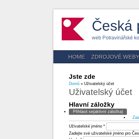
Česká 
web Potravinářské k
HOME
ZDROJOVÉ WEB
Jste zde
Domů
» Uživatelský účet
Uživatelský účet
Hlavní záložky
Přihlásit se
(aktivní záložka)
Zas
Uživatelské jméno
*
Zadejte své uživatelské jméno pro Čes