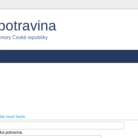
potravina
omory České republiky
Y
lat nové heslo
ká potravina.