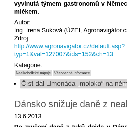
vyvinutá týmem gastronomů v Němec
mlékem.
Autor:
Ing. Irena Suková (ÚZEI, Agronavigátor.c
Zdroj:
http://www.agronavigator.cz/default.asp?
typ=1&val=127007&ids=152&ch=13
Kategorie:
Nealkoholické nápoje
Všeobecné informace
Číst dál
Limonáda „moloko“ na něm
Dánsko snižuje daně z nea
13.6.2013
Po zrušení daně z tuků dojde v Dáns