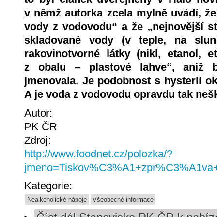
v němž autorka zcela mylně uvádí, že 
vody z vodovodu“ a že „nejnovější st
skladované vody (v teple, na slunc
rakovinotvorné látky (nikl, etanol, e
z obalu – plastové lahve“, aniž b
jmenovala. Je podobnost s hysterií o
A je voda z vodovodu opravdu tak ne
Autor:
PK ČR
Zdroj:
http://www.foodnet.cz/polozka/?
jmeno=Tiskov%C3%A1+zpr%C3%A1va
Kategorie:
Nealkoholické nápoje
Všeobecné informace