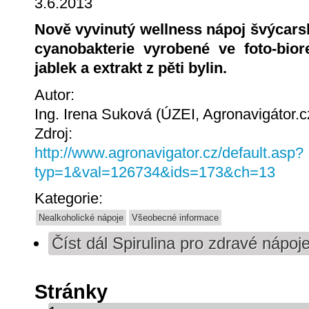
3.6.2013
Nově vyvinutý wellness nápoj švýcars
cyanobakterie vyrobené ve foto-bior
jablek a extrakt z pěti bylin.
Autor:
Ing. Irena Suková (ÚZEI, Agronavigátor.c
Zdroj:
http://www.agronavigator.cz/default.asp?
typ=1&val=126734&ids=173&ch=13
Kategorie:
Nealkoholické nápoje
Všeobecné informace
Číst dál
Spirulina pro zdravé nápoj
Stránky