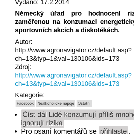
Vydáno: 17.2.2014
Německý úřad pro hodnocení rizi
zaměřenou na konzumaci energetický
sportovních akcích a diskotékách.
Autor:
http://www.agronavigator.cz/default.asp?
ch=13&typ=1&val=130106&ids=173
Zdroj:
http://www.agronavigator.cz/default.asp?
ch=13&typ=1&val=130106&ids=173
Kategorie:
Facebook
Nealkoholické nápoje
Ostatní
Číst dál
Lidé konzumují příliš mnoh
ignorují rizika
Pro psaní komentářů se
přihlaste
.