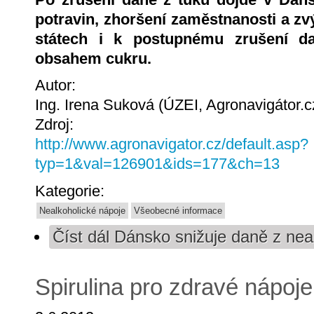
potravin, zhoršení zaměstnanosti a z
státech i k postupnému zrušení 
obsahem cukru.
Autor:
Ing. Irena Suková (ÚZEI, Agronavigátor.c
Zdroj:
http://www.agronavigator.cz/default.asp?
typ=1&val=126901&ids=177&ch=13
Kategorie:
Nealkoholické nápoje
Všeobecné informace
Číst dál
Dánsko snižuje daně z nea
Spirulina pro zdravé nápoje