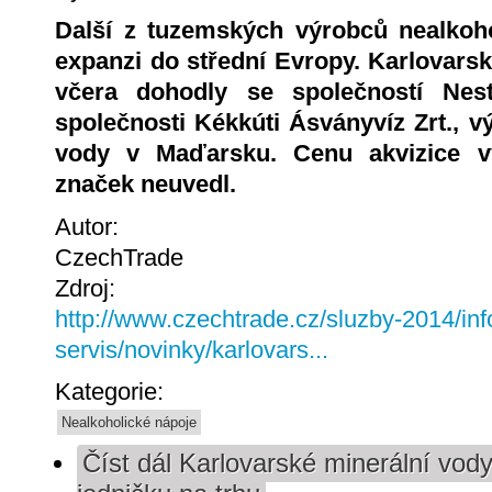
Další z tuzemských výrobců nealkoho
expanzi do střední Evropy. Karlovars
včera dohodly se společností Nes
společnosti Kékkúti Ásványvíz Zrt.,
vody v Maďarsku. Cenu akvizice vý
značek neuvedl.
Autor:
CzechTrade
Zdroj:
http://www.czechtrade.cz/sluzby-2014/inf
servis/novinky/karlovars...
Kategorie:
Nealkoholické nápoje
Číst dál
Karlovarské minerální vod