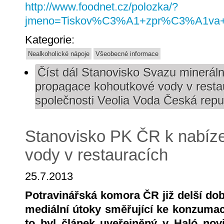
http://www.foodnet.cz/polozka/?
jmeno=Tiskov%C3%A1+zpr%C3%A1va+S
Kategorie:
Nealkoholické nápoje
Všeobecné informace
Číst dál
Stanovisko Svazu mineráln
propagace kohoutkové vody v resta
společnosti Veolia Voda Česká repub
Stanovisko PK ČR k nabíz
vody v restauracích
25.7.2013
Potravinářská komora ČR již delší do
mediální útoky směřující ke konzuma
to byl článek uveřejněný v Haló novin