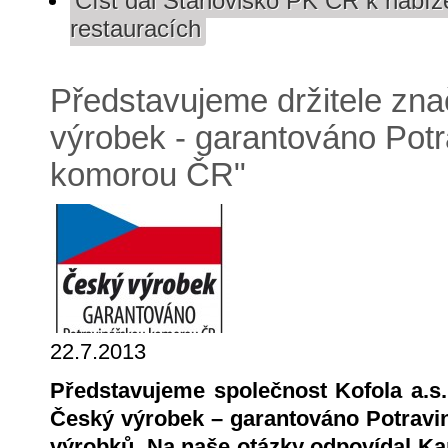
Číst dál
Stanovisko PK ČR k nabíze
restauracích
Představujeme držitele zn
výrobek - garantováno Pot
komorou ČR"
22.7.2013
Představujeme společnost Kofola a.s.,
Český výrobek – garantováno Potrav
výrobků. Na naše otázky odpovídal Kar