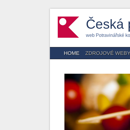
Česká 
web Potravinářské k
HOME
ZDROJOVÉ WEB