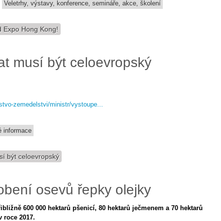
Veletrhy, výstavy, konference, semináře, akce, školení
d Expo Hong Kong!
at musí být celoevropský
rstvo-zemedelstvi/ministr/vystoupe...
 informace
í být celoevropský
obení osevů řepky olejky
řibližně 600 000 hektarů pšenicí, 80 hektarů ječmenem a 70 hektarů
v roce 2017.