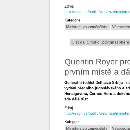
Zdroj:
http://eagri.cz/public/web/mze/ministe
Kategorie:
Ministerstvo zemědělství
Všeobecné
Číst dál
Srbsko: Zdvojnásobení 
Quentin Royer pro
prvním místě a d
Generální ředitel Delhaize Srbija -
vydání předního jugoslávského a sr
Hercegovinu, Černou Horu a dokonce
zde dále růst.
Zdroj:
http://eagri.cz/public/web/mze/ministe
Kategorie:
Ministerstvo zemědělství
Všeobecné