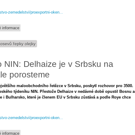
rstvo-zemedelstvi/proexportni-oken...
 informace
osevů řepky olejky
 NIN: Delhaize je v Srbsku na
ále porosteme
 největšího maloobchodního řetězce v Srbsku, poskytl rozhovor pro 3500.
bského týdeníku NIN. Přestože Delhaize v nedávné době opustil Bosnu a
 i Bulharsko, které je členem EU v Srbsku zůstává a podle Roye chce
rstvo-zemedelstvi/proexportni-oken...
 informace