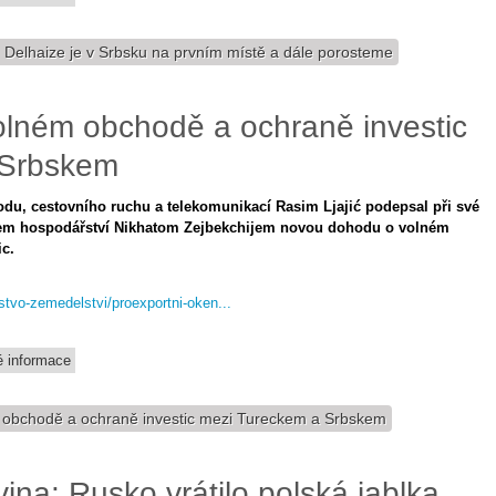
 Delhaize je v Srbsku na prvním místě a dále porosteme
lném obchodě a ochraně investic
 Srbskem
odu, cestovního ruchu a telekomunikací Rasim Ljajić podepsal při své
rem hospodářství Nikhatom Zejbekchijem novou dohodu o volném
c.
rstvo-zemedelstvi/proexportni-oken...
 informace
obchodě a ochraně investic mezi Tureckem a Srbskem
na: Rusko vrátilo polská jablka