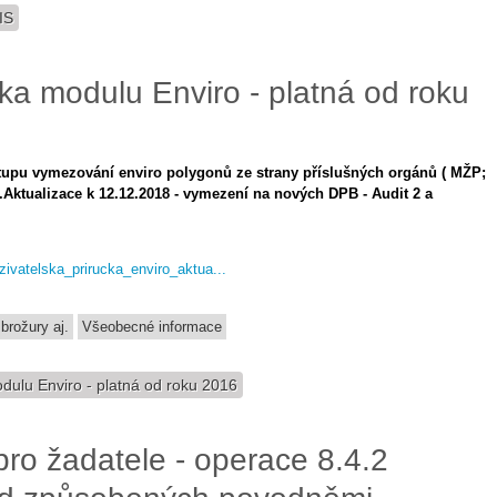
IS
čka modulu Enviro - platná od roku
ostupu vymezování enviro polygonů ze strany příslušných orgánů ( MŽP;
.
Aktualizace k 12.12.2018 - vymezení na nových DPB - Audit 2 a
Uzivatelska_prirucka_enviro_aktua...
brožury aj.
Všeobecné informace
dulu Enviro - platná od roku 2016
 pro žadatele - operace 8.4.2