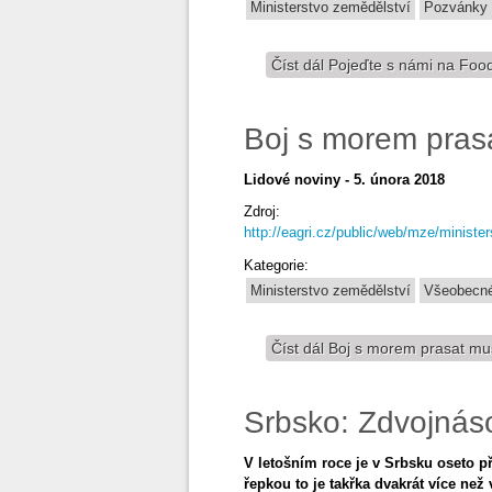
Ministerstvo zemědělství
Pozvánky
Číst dál
Pojeďte s námi na Foo
Boj s morem pras
Lidové noviny - 5. února 2018
Zdroj:
http://eagri.cz/public/web/mze/ministe
Kategorie:
Ministerstvo zemědělství
Všeobecné
Číst dál
Boj s morem prasat mus
Srbsko: Zdvojnás
V letošním roce je v Srbsku oseto p
řepkou to je takřka dvakrát více než 