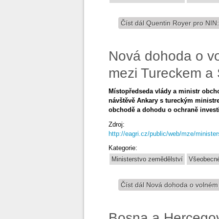
Číst dál
Quentin Royer pro NIN:
Nová dohoda o vo
mezi Tureckem a
Místopředseda vlády a ministr obch
návštěvě Ankary s tureckým minist
obchodě a dohodu o ochraně investi
Zdroj:
http://eagri.cz/public/web/mze/ministe
Kategorie:
Ministerstvo zemědělství
Všeobecné
Číst dál
Nová dohoda o volném 
Bosna a Hercegovi