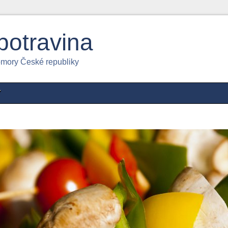
potravina
omory České republiky
Y