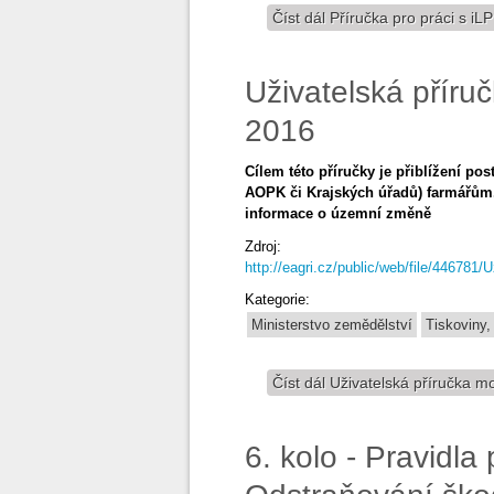
Číst dál
Příručka pro práci s iLP
Uživatelská příru
2016
Cílem této příručky je přiblížení p
AOPK či Krajských úřadů) farmářům
informace o územní změně
Zdroj:
http://eagri.cz/public/web/file/446781/
Kategorie:
Ministerstvo zemědělství
Tiskoviny, 
Číst dál
Uživatelská příručka mo
6. kolo - Pravidla