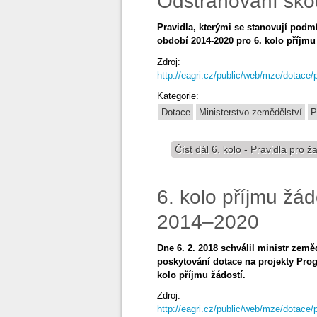
Odstraňování šk
Pravidla, kterými se stanovují pod
období 2014-2020 pro 6. kolo příjm
Zdroj:
http://eagri.cz/public/web/mze/dotace/
Kategorie:
Dotace
Ministerstvo zemědělství
P
Číst dál
6. kolo - Pravidla pro
6. kolo příjmu žá
2014–2020
Dne 6. 2. 2018 schválil ministr země
poskytování dotace na projekty Prog
kolo příjmu žádostí.
Zdroj:
http://eagri.cz/public/web/mze/dotace/