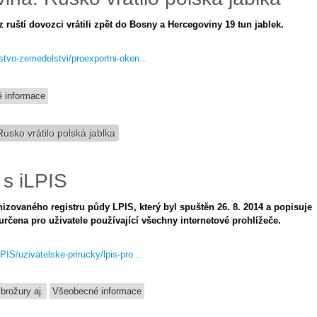
 ruští dovozci vrátili zpět do Bosny a Hercegoviny 19 tun jablek.
rstvo-zemedelstvi/proexportni-oken...
 informace
sko vrátilo polská jablka
 s iLPIS
nizovaného registru půdy LPIS, který byl spuštěn 26. 8. 2014 a popisuje
určena pro uživatele používající všechny internetové prohlížeče.
PIS/uzivatelske-prirucky/lpis-pro...
brožury aj.
Všeobecné informace