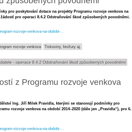
od způsobených povodněmi
mínky pro poskytování dotace na projekty Programu rozvoje venkova na
u žádostí pro operaci 8.4.2 Odstraňování škod způsobených povodněmi.
program-rozvoje-venkova-na-obdobi-...
rogram rozvoje venkova
Tiskoviny, brožury aj.
 žadatele - operace 8.4.2 Odstraňování škod způsobených povodněmi
dostí z Programu rozvoje venkova
dělství Ing. Jiří Milek Pravidla, kterými se stanovují podmínky pro
ramu rozvoje venkova na období 2014–2020 (dále jen „Pravidla“), pro 6.
program-rozvoje-venkova-na-obdobi-...