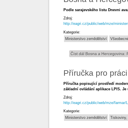
Podle sarajevského listu Dnevni avaz
Zdroj:
http://eagri.cz/public/web/mze/ministe
Kategorie:
Ministerstvo zemědělství
Všeobecné
Číst dál
Bosna a Hercegovina: Ru
Příručka pro práci
Příručka popisující prostředí moder
základní ovládání aplikace LPIS. Je 
Zdroj:
http://eagri.cz/public/web/mze/farmar/L
Kategorie:
Ministerstvo zemědělství
Tiskoviny, 