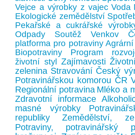
Vejce a výrobky z vajec
Voda
Ekologické zemědělství
Spotřeb
Pekařské a cukrářské výrobk
Odpady
Soutěž
Venkov
Č
platforma pro potraviny
Agrárn
Biopotraviny
Program rozvo
Zajímavosti
Životn
životní styl
zelenina
Stravování
Český vý
Potravinářskou komorou ČR
V
Regionální potravina
Mléko a 
Zdravotní informace
Alkohol
masné výrobky
Potraviná
republiky
Zemědělství, z
Potraviny, potravinářský p