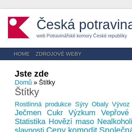
Česká potravin
web Potravinářské komory České republiky
HOME
ZDROJOVÉ WEBY
Jste zde
Domů
» Štítky
Štítky
Rostlinná produkce
Sýry
Obaly
Vývoz
Ječmen
Cukr
Výzkum
Vepřové
Statistika
Hovězí maso
Nealkohol
Ceny komodit
Společná
slavnosti